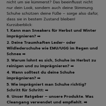
Spülbürsten | Spülsch
nicht um sie kümmerst? Das beeinflusst nicht
Geschirrtücher
nur dein Look, sondern auch deine Stimmung.
Spülzubehör
Schuhe schützen deine Füße – sorge also dafür,
Autopflege
dass sie in bestem Zustand bleiben!
Innenraum | Cockpit
Kurzüberblick:
Außen | Lack
1. Kann man Sneakers für Herbst und Winter
Felgen | Reifen | Gumm
imprägnieren?
➡️
Autodüfte
2. Deine Traumhaften Leder- oder
Schuhpflege
Wildlederschuhe wie EMU/UGG im Regen und
Sneakerreinigung
Schnee
➡️
Schuhreinigung
3. Warum lohnt es sich, Schuhe im Herbst zu
Schuhbürsten
reinigen und zu imprägnieren?
➡️
Schuhcreme
4. Wann solltest du deine Schuhe
Schuhimprägnierung
imprägnieren?
➡️
Duft | Kerzen
5. Wie imprägniert man Schuhe richtig?
Lufterfrischer
Schritt für Schritt:
➡️
Raumdüfte
6.
Unser Ratgeber – unsere Produkte. Was
Kerzen
Cleangang verwendet und empfiehlt. ➡️
Hygiene