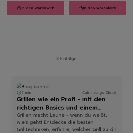
In den Warenkorb
In den Warenkorb
Latest Blog Posts
3 Einträge
7 min
Catrin Jungs-Ziecik
Grillen wie ein Profi - mit den
richtigen Basics und einem
sauberen Grill
Grillen macht Laune - wenn du weißt,
wie's geht! Entdecke die besten
Grilltechniken, erfahre, welcher Grill zu dir