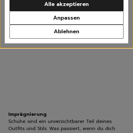
Alle akzeptieren
Waschen
Weißwäsche
Anpassen
Buntwäsche
Schwarzwäsche
Ablehnen
Sportwäsche
Feinwäsche
Universalwaschmittel
Waschpulver
Waschmittel Caps
Flüssigwaschmittel
Weichspüler
Wäscheparfüm
Waschzusatz
Fleckenentferner
Textilerfrischer
Waschzubehör
Imprägnierung
Spülen
Schuhe sind ein unverzichtbarer Teil deines
Geschirrspülmittel, -Ta
Outfits und Stils. Was passiert, wenn du dich