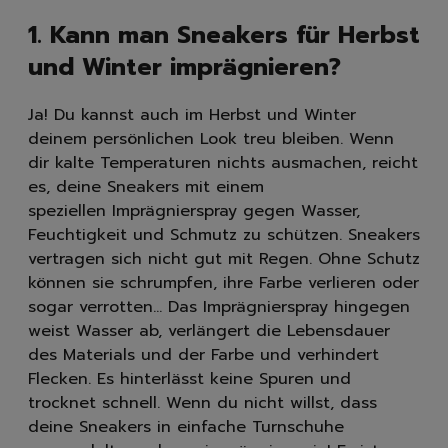
Handseifen
1. Kann man Sneakers für Herbst
Handschuhe
Müllbeutel | Eimer
und Winter imprägnieren?
Haushaltspapier
Tücher | Schwämme | Bürste
Ja! Du kannst auch im Herbst und Winter
Mikrofaser-Tücher
deinem persönlichen Look treu bleiben. Wenn
Schwämme | Schwammt
dir kalte Temperaturen nichts ausmachen, reicht
Feuchttücher
es, deine Sneakers mit einem
Bürsten
speziellen Imprägnierspray gegen Wasser,
Feuchtigkeit und Schmutz zu schützen. Sneakers
vertragen sich nicht gut mit Regen. Ohne Schutz
können sie schrumpfen, ihre Farbe verlieren oder
sogar verrotten... Das Imprägnierspray hingegen
weist Wasser ab, verlängert die Lebensdauer
des Materials und der Farbe und verhindert
Flecken. Es hinterlässt keine Spuren und
trocknet schnell. Wenn du nicht willst, dass
deine Sneakers in einfache Turnschuhe