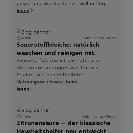
passt, und wie du deinen Grill richtig
reinigst – mit Produkttipps von
lesen
cleangang.
4 min
Catrin Jungs-Ziecik
Sauerstoffbleiche: natürlich
waschen und reinigen mit
Natriumpercarbonat
Sauerstoffbleiche ist die natürliche
Alternative zu aggressiver Chemie.
Erfahre, wie das enthaltete
Natriumpercarbonat beim
Wäschewaschen, Fleckenentfernen und
lesen
Reinigen hilft – für ein sauberes Zuhause
ohne Kompromisse.
4 min
Catrin Jungs-Ziecik
Zitronensäure – der klassische
Haushaltshelfer neu entdeckt