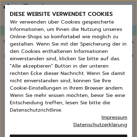
Bestseller
Angebote der Woche
DIESE WEBSITE VERWENDET COOKIES
Neu
Erneut bestellen
Wir verwenden über Cookies gespeicherte
Essentials für dein Zuhause
Informationen, um Ihnen die Nutzung unseres
GANGLETTER
abonnieren und
bis zu 30%
Rabatt erhalten!
Universal & Ökoprodukte
Online-Shops so komfortabel wie möglich zu
Spring by Jenna
💥 Fugenbürste gratis ab 60 € Bestellwert
⭐️ 4,8 TrustPilot score
📦 Versa
gestalten. Wenn Sie mit der Speicherung der in
Sets
den Cookies enthaltenen Informationen
Reiniger
🏠
›
Blog
›
Reinigung und Imprägnierung von Schuhen vor Herb
einverstanden sind, klicken Sie bitte auf das
Küche
"Alle akzeptieren" Button in der unteren
Bad | WC
Reinigung und Imprägnierung von
rechten Ecke dieser Nachricht. Wenn Sie damit
Fenster | Glas | Spiegel
Schuhen vor Herbstregen – Teil 2
nicht einverstanden sind, können Sie Ihre
Möbelreiniger
Cookie-Einstellungen in Ihrem Browser ändern.
Bodenreiniger
Catrin Jungs-Ziecik
Wenn Sie mehr wissen möchten, bevor Sie eine
05-11-2024
7 min
Wischmopps | Besen | E
Entscheidung treffen, lesen Sie bitte die
Außenreiniger
Datenschutzrichtlinie.
Tücher | Schwämme
Impressum
Bürsten
Datenschutzerklärung
Zubehör
Nature All - Öko Reinigung