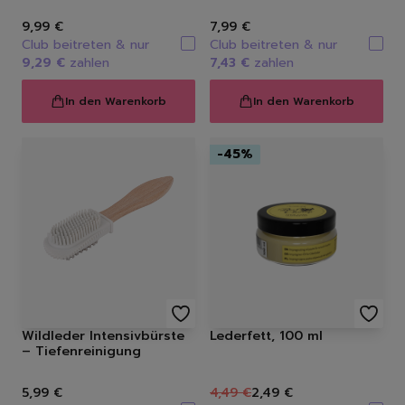
9,99 €
7,99 €
Club beitreten & nur
Club beitreten & nur
9,29 €
zahlen
7,43 €
zahlen
In den Warenkorb
In den Warenkorb
-
45
%
Wildleder Intensivbürste
Lederfett, 100 ml
– Tiefenreinigung
5,99 €
4,49 €
2,49 €