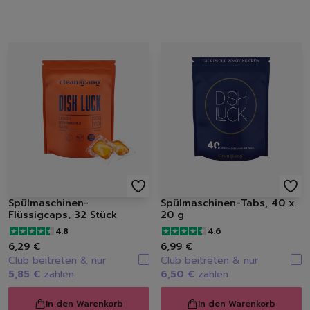
Spülbürsten | Spülsch
Geschirrtücher
Spülzubehör
Autopflege
Innenraum | Cockpit
Außen | Lack
Felgen | Reifen | Gumm
Autodüfte
Schuhpflege
Sneakerreinigung
Schuhreinigung
Schuhbürsten
Schuhcreme
Spülmaschinen-
Spülmaschinen-Tabs, 40 x
Flüssigcaps, 32 Stück
20 g
Schuhimprägnierung
4.8
4.6
Duft | Kerzen
6,29 €
6,99 €
Lufterfrischer
Club beitreten & nur
Club beitreten & nur
Raumdüfte
5,85 €
zahlen
6,50 €
zahlen
Kerzen
Hygiene
In den Warenkorb
In den Warenkorb