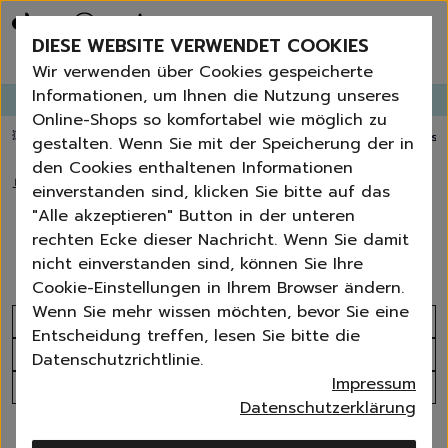
Bestseller
Angebote der Woche
DIESE WEBSITE VERWENDET COOKIES
Neu
Erneut bestellen
Wir verwenden über Cookies gespeicherte
Essentials für dein Zuhause
Informationen, um Ihnen die Nutzung unseres
GANGLETTER
abonnieren und
bis zu 30%
Rabatt erhalten!
Universal & Ökoprodukte
Online-Shops so komfortabel wie möglich zu
Spring by Jenna
💥 Fugenbürste gratis ab 60 € Bestellwert
⭐️ 4,8 TrustPilot score
📦 Versa
gestalten. Wenn Sie mit der Speicherung der in
Sets
den Cookies enthaltenen Informationen
Reiniger
🏠
›
Spülen
›
Geschirrspülmittel, -Tabs, -Salz & Co.
einverstanden sind, klicken Sie bitte auf das
Küche
Geschirrspülmittel, -Tabs, -
"Alle akzeptieren" Button in der unteren
Bad | WC
rechten Ecke dieser Nachricht. Wenn Sie damit
Salz & Co.
Fenster | Glas | Spiegel
nicht einverstanden sind, können Sie Ihre
Möbelreiniger
Cookie-Einstellungen in Ihrem Browser ändern.
Bodenreiniger
Wenn Sie mehr wissen möchten, bevor Sie eine
Wischmopps | Besen | E
Sortieren nach
Entscheidung treffen, lesen Sie bitte die
Außenreiniger
Produktanzahl
Datenschutzrichtlinie.
Tücher | Schwämme
Impressum
Alle Filter
Bürsten
Datenschutzerklärung
Zubehör
12 Produkte
Nature All - Öko Reinigung