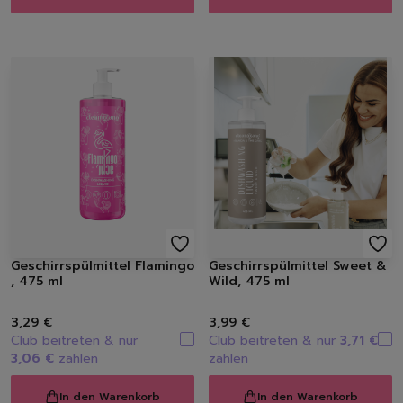
Handseifen
Handschuhe
Müllbeutel | Eimer
Haushaltspapier
Tücher | Schwämme | Bürste
Mikrofaser-Tücher
Schwämme | Schwammt
Feuchttücher
Bürsten
Geschirrspülmittel Flamingo
Geschirrspülmittel Sweet &
, 475 ml
Wild, 475 ml
3,29 €
3,99 €
Club beitreten & nur
Club beitreten & nur
3,71 €
3,06 €
zahlen
zahlen
In den Warenkorb
In den Warenkorb