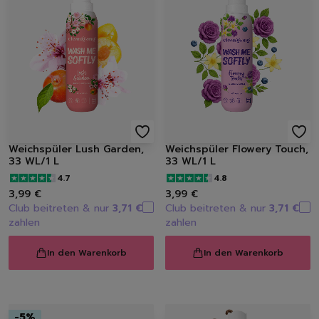
Spülbürsten | Spülsch
Geschirrtücher
Spülzubehör
Autopflege
Innenraum | Cockpit
Außen | Lack
Felgen | Reifen | Gumm
Autodüfte
Schuhpflege
Weichspüler Lush Garden,
Weichspüler Flowery Touch,
Sneakerreinigung
33 WL/1 L
33 WL/1 L
Schuhreinigung
4.7
4.8
Schuhbürsten
3,99 €
3,99 €
Schuhcreme
Club beitreten & nur
3,71 €
Club beitreten & nur
3,71 €
zahlen
zahlen
Schuhimprägnierung
Duft | Kerzen
In den Warenkorb
In den Warenkorb
Lufterfrischer
Raumdüfte
Kerzen
Hygiene
-
5
%