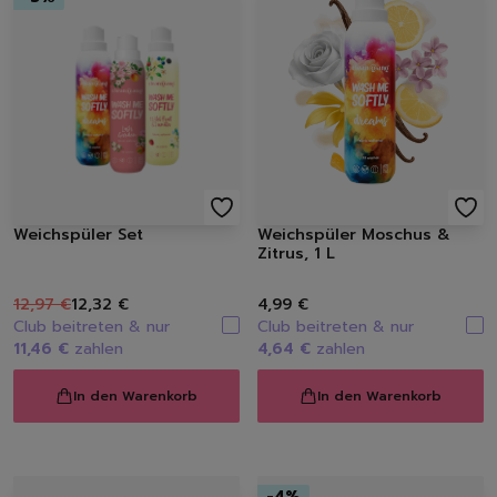
Handseifen
Handschuhe
Müllbeutel | Eimer
Haushaltspapier
Tücher | Schwämme | Bürste
Mikrofaser-Tücher
Schwämme | Schwammt
Feuchttücher
Bürsten
Weichspüler Set
Weichspüler Moschus &
Zitrus, 1 L
12,97 €
12,32 €
4,99 €
Club beitreten & nur
Club beitreten & nur
11,46 €
zahlen
4,64 €
zahlen
In den Warenkorb
In den Warenkorb
-
4
%