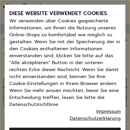
Bestseller
Angebote der Woche
DIESE WEBSITE VERWENDET COOKIES
Neu
Erneut bestellen
Wir verwenden über Cookies gespeicherte
Essentials für dein Zuhause
Informationen, um Ihnen die Nutzung unseres
GANGLETTER
abonnieren und
bis zu 30%
Rabatt erhalten!
Universal & Ökoprodukte
Online-Shops so komfortabel wie möglich zu
Spring by Jenna
💥 Fugenbürste gratis ab 60 € Bestellwert
⭐️ 4,8 TrustPilot score
📦 Versa
gestalten. Wenn Sie mit der Speicherung der in
Sets
den Cookies enthaltenen Informationen
Reiniger
🏠
›
Waschen
›
Weichspüler
einverstanden sind, klicken Sie bitte auf das
Küche
Weichspüler
"Alle akzeptieren" Button in der unteren
Bad | WC
rechten Ecke dieser Nachricht. Wenn Sie damit
Fenster | Glas | Spiegel
nicht einverstanden sind, können Sie Ihre
Möbelreiniger
Sortieren nach
Cookie-Einstellungen in Ihrem Browser ändern.
Bodenreiniger
Wenn Sie mehr wissen möchten, bevor Sie eine
Produktanzahl
Wischmopps | Besen | E
Entscheidung treffen, lesen Sie bitte die
Außenreiniger
Alle Filter
Datenschutzrichtlinie.
Tücher | Schwämme
Impressum
Bürsten
9 Produkte
Datenschutzerklärung
Zubehör
Nature All - Öko Reinigung