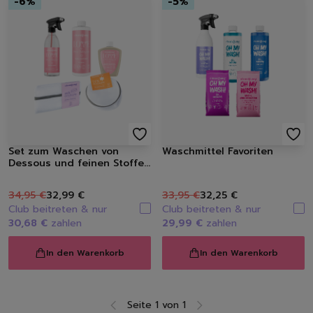
-
6
%
-
5
%
Set zum Waschen von
Waschmittel Favoriten
Dessous und feinen Stoffen
mit Zubehör
34,95 €
32,99 €
33,95 €
32,25 €
Club beitreten & nur
Club beitreten & nur
30,68 €
zahlen
29,99 €
zahlen
In den Warenkorb
In den Warenkorb
Seite 1 von 1