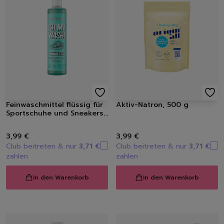
Spülbürsten | Spülsch
Geschirrtücher
Spülzubehör
Autopflege
Innenraum | Cockpit
Außen | Lack
Felgen | Reifen | Gumm
Autodüfte
Schuhpflege
Feinwaschmittel flüssig für
Aktiv-Natron, 500 g
Sneakerreinigung
Sportschuhe und Sneakers,
Schuhreinigung
10 WL/300 ml
Schuhbürsten
3,99 €
3,99 €
Schuhcreme
Club beitreten & nur
3,71 €
Club beitreten & nur
3,71 €
zahlen
zahlen
Schuhimprägnierung
Duft | Kerzen
In den Warenkorb
In den Warenkorb
Lufterfrischer
Raumdüfte
Kerzen
Hygiene