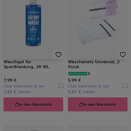
Handseifen
Handschuhe
Müllbeutel | Eimer
Haushaltspapier
Tücher | Schwämme | Bürste
Mikrofaser-Tücher
Schwämme | Schwammt
Feuchttücher
Bürsten
Waschgel für
Wäschenetz Universal, 2
Sportkleidung, 28 WL
Stück
5
7,99 €
5,99 €
Club beitreten & nur
Club beitreten & nur
7,43 €
zahlen
5,57 €
zahlen
In den Warenkorb
In den Warenkorb