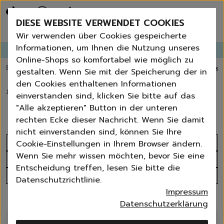
Bestseller
Angebote der Woche
DIESE WEBSITE VERWENDET COOKIES
Neu
Erneut bestellen
Wir verwenden über Cookies gespeicherte
Essentials für dein Zuhause
Informationen, um Ihnen die Nutzung unseres
GANGLETTER
abonnieren und
bis zu 30%
Rabatt erhalten!
Universal & Ökoprodukte
Online-Shops so komfortabel wie möglich zu
Spring by Jenna
💥 Fugenbürste gratis ab 60 € Bestellwert
⭐️ 4,8 TrustPilot score
📦 Versa
gestalten. Wenn Sie mit der Speicherung der in
Sets
den Cookies enthaltenen Informationen
Reiniger
🏠
›
Waschen
›
Sportwäsche
einverstanden sind, klicken Sie bitte auf das
Küche
Sportwäsche
"Alle akzeptieren" Button in der unteren
Bad | WC
rechten Ecke dieser Nachricht. Wenn Sie damit
Fenster | Glas | Spiegel
nicht einverstanden sind, können Sie Ihre
Möbelreiniger
Sortieren nach
Cookie-Einstellungen in Ihrem Browser ändern.
Bodenreiniger
Wenn Sie mehr wissen möchten, bevor Sie eine
Produktanzahl
Wischmopps | Besen | E
Entscheidung treffen, lesen Sie bitte die
Außenreiniger
Alle Filter
Datenschutzrichtlinie.
Tücher | Schwämme
Impressum
Bürsten
10 Produkte
Datenschutzerklärung
Zubehör
Nature All - Öko Reinigung