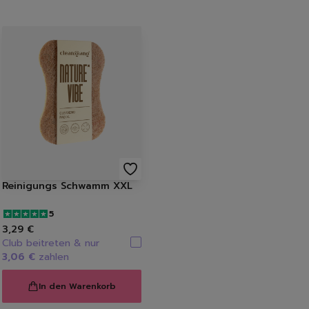
n
ücher
Reinigungs Schwamm XXL
5
Löschen
3,29 €
Club beitreten & nur
3,06 €
zahlen
In den Warenkorb