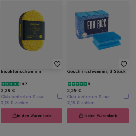
Insektenschwamm
Geschirrschwamm, 3 Stück
4.7
5
2,29 €
2,29 €
Club beitreten & nur
Club beitreten & nur
2,13 €
zahlen
2,13 €
zahlen
In den Warenkorb
In den Warenkorb
bs, -Salz & Co.