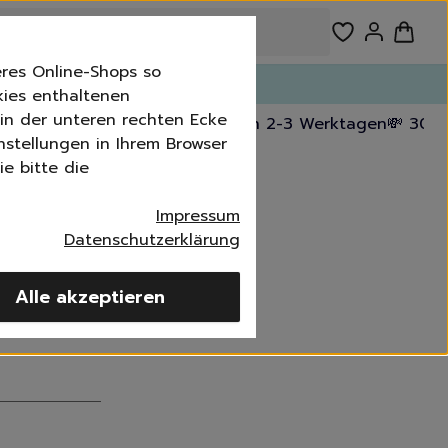
res Online-Shops so
n!
kies enthaltenen
n in der unteren rechten Ecke
 kostenfrei ab 39 €
🚚 Versand in 2-3 Werktagen
💸 30-T
nstellungen in Ihrem Browser
e bitte die
tücher
Impressum
Datenschutzerklärung
Alle akzeptieren
imer