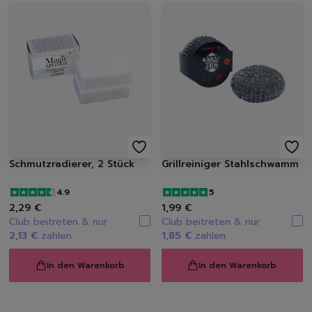
Waschen
Weißwäsche
Buntwäsche
Schwarzwäsche
Sportwäsche
Feinwäsche
Universalwaschmittel
Waschpulver
Waschmittel Caps
Flüssigwaschmittel
Schmutzradierer, 2 Stück
Grillreiniger Stahlschwamm
Weichspüler
4.9
5
Wäscheparfüm
2,29 €
1,99 €
Waschzusatz
Club beitreten & nur
Club beitreten & nur
Fleckenentferner
2,13 €
zahlen
1,85 €
zahlen
Textilerfrischer
Waschzubehör
In den Warenkorb
In den Warenkorb
Spülen
Geschirrspülmittel, -Ta