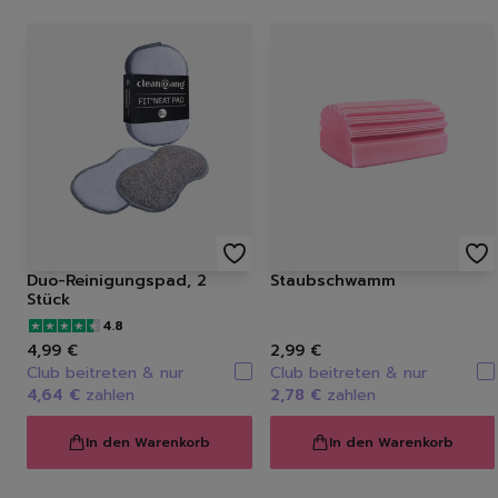
Duo-Reinigungspad, 2
Staubschwamm
Stück
4.8
4,99 €
2,99 €
Club beitreten & nur
Club beitreten & nur
4,64 €
zahlen
2,78 €
zahlen
In den Warenkorb
In den Warenkorb