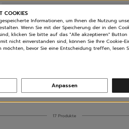
Bestseller
n
Angebote der Woche
T COOKIES
Neu
gespeicherte Informationen, um Ihnen die Nutzung unse
Essentials für dein Zuhause
ANGLETTER
abonnieren und
bis zu 30%
Rabatt erhalte
estalten. Wenn Sie mit der Speicherung der in den Coo
Universal & Ökoprodukte
ind, klicken Sie bitte auf das "Alle akzeptieren" Butto
tPilot score
📦 Versand Deutschlandweit 2,99 € ab 30 €,
Spring by Jenna
mit nicht einverstanden sind, können Sie Ihre Cookie-Ei
Sets
möchten, bevor Sie eine Entscheidung treffen, lesen Si
chwammtücher
Reiniger
mme | Schwamm
Küche
Bad | WC
Fenster | Glas | Spiegel
Möbelreiniger
Anpassen
Bodenreiniger
Sortieren nach
Produktanzahl
Alle Filter
Wischmopps | Besen | E
Außenreiniger
Tücher | Schwämme
Bürsten
17 Produkte
Zubehör
Nature All - Öko Reinigung