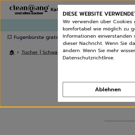
Kategorien
Erneut bestelle
DIESE WEBSITE VERWENDE
Wir verwenden über Cookies 
G
komfortabel wie möglich zu g
Informationen einverstanden s
💥 Fugenbürste gratis ab 60 € Bestellwert
⭐️ 4,8 Trus
dieser Nachricht. Wenn Sie da
ändern. Wenn Sie mehr wissen 
🏠
›
Tücher | Schwämme | Bürsten
›
Schwämme | S
Datenschutzrichtlinie.
Schwä
Ablehnen