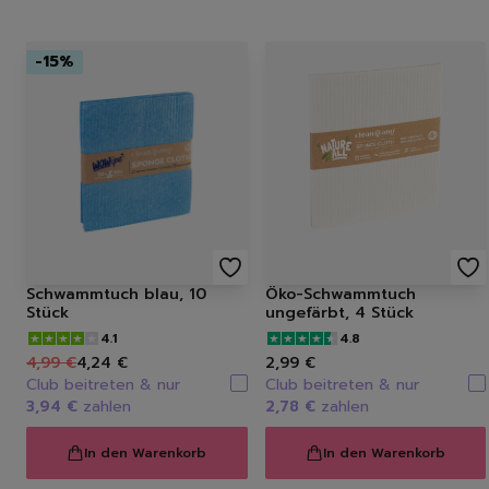
-
15
%
Schwammtuch blau, 10
Öko-Schwammtuch
Stück
ungefärbt, 4 Stück
4.1
4.8
4,99 €
4,24 €
2,99 €
Club beitreten & nur
Club beitreten & nur
3,94 €
zahlen
2,78 €
zahlen
In den Warenkorb
In den Warenkorb