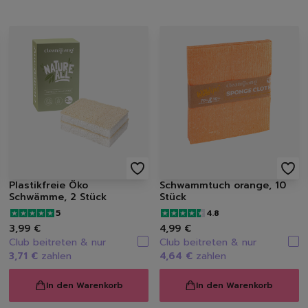
Handseifen
Handschuhe
Müllbeutel | Eimer
Haushaltspapier
Tücher | Schwämme | Bürste
Mikrofaser-Tücher
Schwämme | Schwammt
Feuchttücher
Bürsten
Plastikfreie Öko
Schwammtuch orange, 10
Schwämme, 2 Stück
Stück
5
4.8
3,99 €
4,99 €
Club beitreten & nur
Club beitreten & nur
3,71 €
zahlen
4,64 €
zahlen
In den Warenkorb
In den Warenkorb