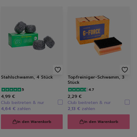
wämme
i
Stahlschwamm, 4 Stück
Topfreiniger-Schwamm, 3
Stück
5
4.7
4,99 €
2,29 €
Club beitreten & nur
Club beitreten & nur
4,64 €
zahlen
2,13 €
zahlen
In den Warenkorb
In den Warenkorb