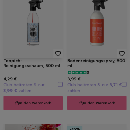
Spülbürsten | Spülsch
Geschirrtücher
Spülzubehör
Autopflege
Innenraum | Cockpit
Außen | Lack
Felgen | Reifen | Gumm
Autodüfte
Schuhpflege
Teppich-
Bodenreinigungsspray, 500
Sneakerreinigung
Reinigungsschaum, 500 ml
ml
Schuhreinigung
5
Schuhbürsten
4,29 €
3,99 €
Schuhcreme
Club beitreten & nur
Club beitreten & nur
3,71 €
3,99 €
zahlen
zahlen
Schuhimprägnierung
Duft | Kerzen
In den Warenkorb
In den Warenkorb
Lufterfrischer
Raumdüfte
Kerzen
Hygiene
-
15
%