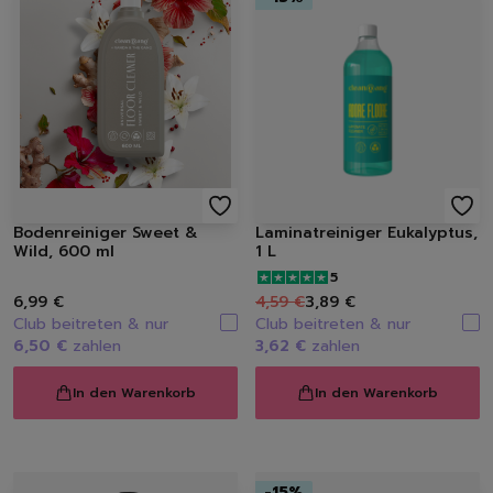
Handseifen
Handschuhe
Müllbeutel | Eimer
Haushaltspapier
Tücher | Schwämme | Bürste
Mikrofaser-Tücher
Schwämme | Schwammt
Feuchttücher
Bürsten
Bodenreiniger Sweet &
Laminatreiniger Eukalyptus,
Wild, 600 ml
1 L
5
6,99 €
4,59 €
3,89 €
Club beitreten & nur
Club beitreten & nur
6,50 €
zahlen
3,62 €
zahlen
In den Warenkorb
In den Warenkorb
-
15
%