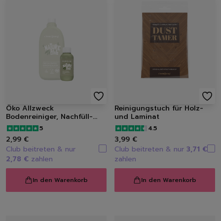
Öko Allzweck
Reinigungstuch für Holz-
Bodenreiniger, Nachfüll-
und Laminat
Konzentrat, 100 ml
5
4.5
2,99 €
3,99 €
Club beitreten & nur
Club beitreten & nur
3,71 €
2,78 €
zahlen
zahlen
In den Warenkorb
In den Warenkorb