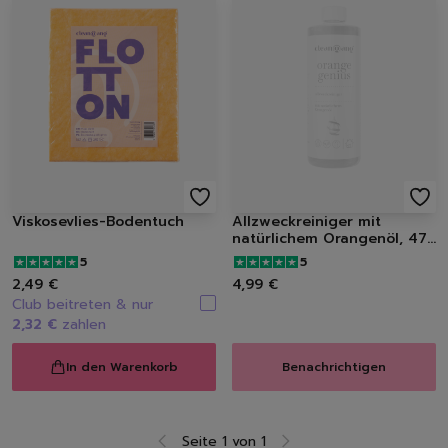
Viskosevlies-Bodentuch
Allzweckreiniger mit
natürlichem Orangenöl, 475
ml
5
5
2,49 €
4,99 €
Club beitreten & nur
2,32 €
zahlen
In den Warenkorb
Benachrichtigen
Seite 1 von 1