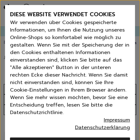
Bestseller
Angebote der Woche
DIESE WEBSITE VERWENDET COOKIES
Neu
Erneut bestellen
Wir verwenden über Cookies gespeicherte
Essentials für dein Zuhause
Informationen, um Ihnen die Nutzung unseres
GANGLETTER
abonnieren und
bis zu 30%
Rabatt erhalten!
Universal & Ökoprodukte
Online-Shops so komfortabel wie möglich zu
Spring by Jenna
💥 Fugenbürste gratis ab 60 € Bestellwert
⭐️ 4,8 TrustPilot score
📦 Versa
gestalten. Wenn Sie mit der Speicherung der in
Sets
den Cookies enthaltenen Informationen
Reiniger
🏠
›
Reiniger
›
Bodenreiniger
einverstanden sind, klicken Sie bitte auf das
Küche
Bodenreiniger
"Alle akzeptieren" Button in der unteren
Bad | WC
rechten Ecke dieser Nachricht. Wenn Sie damit
Fenster | Glas | Spiegel
nicht einverstanden sind, können Sie Ihre
Möbelreiniger
Sortieren nach
Cookie-Einstellungen in Ihrem Browser ändern.
Bodenreiniger
Wenn Sie mehr wissen möchten, bevor Sie eine
Produktanzahl
Wischmopps | Besen | E
Entscheidung treffen, lesen Sie bitte die
Außenreiniger
Alle Filter
Datenschutzrichtlinie.
Tücher | Schwämme
Impressum
Bürsten
14 Produkte
Datenschutzerklärung
Zubehör
Nature All - Öko Reinigung