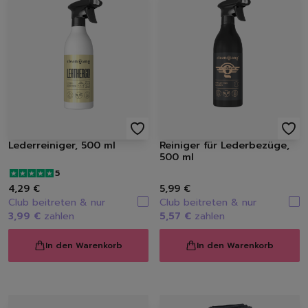
Handseifen
Handschuhe
Müllbeutel | Eimer
Haushaltspapier
Tücher | Schwämme | Bürste
Mikrofaser-Tücher
Schwämme | Schwammt
Feuchttücher
Bürsten
Lederreiniger, 500 ml
Reiniger für Lederbezüge,
500 ml
5
4,29 €
5,99 €
Club beitreten & nur
Club beitreten & nur
3,99 €
zahlen
5,57 €
zahlen
In den Warenkorb
In den Warenkorb