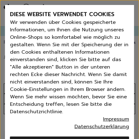
Bestseller
Angebote der Woche
DIESE WEBSITE VERWENDET COOKIES
Neu
Erneut bestellen
Wir verwenden über Cookies gespeicherte
Essentials für dein Zuhause
Informationen, um Ihnen die Nutzung unseres
GANGLETTER
abonnieren und
bis zu 30%
Rabatt erhalten!
Universal & Ökoprodukte
Online-Shops so komfortabel wie möglich zu
Spring by Jenna
💥 Fugenbürste gratis ab 60 € Bestellwert
⭐️ 4,8 TrustPilot score
📦 Versa
gestalten. Wenn Sie mit der Speicherung der in
Sets
den Cookies enthaltenen Informationen
Reiniger
🏠
›
Autopflege
›
Innenraum | Cockpit
einverstanden sind, klicken Sie bitte auf das
Küche
Innenraum | Cockpit
"Alle akzeptieren" Button in der unteren
Bad | WC
rechten Ecke dieser Nachricht. Wenn Sie damit
Fenster | Glas | Spiegel
nicht einverstanden sind, können Sie Ihre
Möbelreiniger
Sortieren nach
Cookie-Einstellungen in Ihrem Browser ändern.
Bodenreiniger
Wenn Sie mehr wissen möchten, bevor Sie eine
Produktanzahl
Wischmopps | Besen | E
Entscheidung treffen, lesen Sie bitte die
Außenreiniger
Alle Filter
Datenschutzrichtlinie.
Tücher | Schwämme
Impressum
Bürsten
9 Produkte
Datenschutzerklärung
Zubehör
Nature All - Öko Reinigung