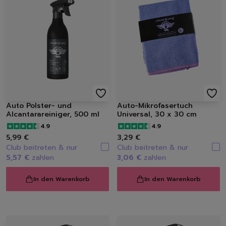
Spülbürsten | Spülsch
Geschirrtücher
Spülzubehör
Autopflege
Innenraum | Cockpit
Außen | Lack
Felgen | Reifen | Gumm
Autodüfte
Schuhpflege
Auto Polster- und
Auto-Mikrofasertuch
Sneakerreinigung
Alcantarareiniger, 500 ml
Universal, 30 x 30 cm
Schuhreinigung
4.9
4.9
Schuhbürsten
5,99 €
3,29 €
Schuhcreme
Club beitreten & nur
Club beitreten & nur
5,57 €
zahlen
3,06 €
zahlen
Schuhimprägnierung
Duft | Kerzen
In den Warenkorb
In den Warenkorb
Lufterfrischer
Raumdüfte
Kerzen
Hygiene