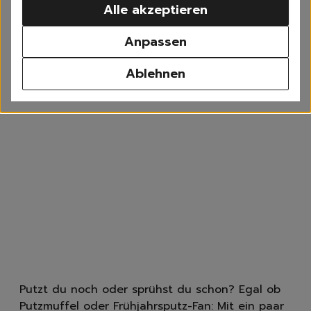
Alle akzeptieren
Waschen
Weißwäsche
Anpassen
Buntwäsche
Schwarzwäsche
Ablehnen
Sportwäsche
Feinwäsche
Universalwaschmittel
Waschpulver
Waschmittel Caps
Flüssigwaschmittel
Weichspüler
Wäscheparfüm
Waschzusatz
Fleckenentferner
Textilerfrischer
Waschzubehör
Spülen
Putzt du noch oder sprühst du schon? Egal ob
Geschirrspülmittel, -Ta
Putzmuffel oder Frühjahrsputz-Fan: Mit ein paar