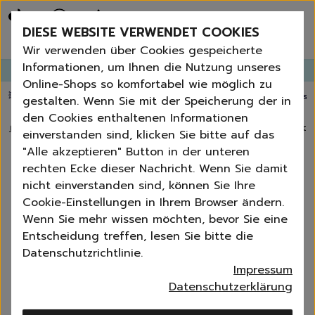
Bestseller
Angebote der Woche
DIESE WEBSITE VERWENDET COOKIES
Neu
Erneut bestellen
Wir verwenden über Cookies gespeicherte
Essentials für dein Zuhause
Informationen, um Ihnen die Nutzung unseres
GANGLETTER
abonnieren und
bis zu 30%
Rabatt erhalten!
Universal & Ökoprodukte
Online-Shops so komfortabel wie möglich zu
Spring by Jenna
💥 Fugenbürste gratis ab 60 € Bestellwert
⭐️ 4,8 TrustPilot score
📦 Versa
gestalten. Wenn Sie mit der Speicherung der in
Sets
den Cookies enthaltenen Informationen
Reiniger
🏠
›
Blog
›
Sprühen mit Stil: 5 clevere Wege, cleangang-Produ
einverstanden sind, klicken Sie bitte auf das
Küche
"Alle akzeptieren" Button in der unteren
Bad | WC
Sprühen mit Stil: 5 clevere Wege,
rechten Ecke dieser Nachricht. Wenn Sie damit
Fenster | Glas | Spiegel
cleangang-Produkte kreativ
nicht einverstanden sind, können Sie Ihre
Möbelreiniger
Cookie-Einstellungen in Ihrem Browser ändern.
einzusetzen
Bodenreiniger
Wenn Sie mehr wissen möchten, bevor Sie eine
Wischmopps | Besen | E
Entscheidung treffen, lesen Sie bitte die
Catrin Jungs-Ziecik
11-04-2025
4 min
Außenreiniger
Datenschutzrichtlinie.
Tücher | Schwämme
Impressum
Bürsten
Datenschutzerklärung
Zubehör
Nature All - Öko Reinigung