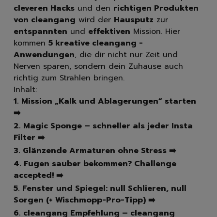
Spülbürsten | Spülsch
cleveren Hacks
und den
richtigen Produkten
Geschirrtücher
von cleangang
wird der
Hausputz
zur
Spülzubehör
entspannten
und
effektiven
Mission. Hier
Autopflege
kommen
5 kreative cleangang -
Innenraum | Cockpit
Anwendungen
, die dir nicht nur Zeit und
Außen | Lack
Nerven sparen, sondern dein Zuhause auch
Felgen | Reifen | Gumm
richtig zum Strahlen bringen.
Autodüfte
Inhalt:
Schuhpflege
1. Mission „Kalk und Ablagerungen“ starten
Sneakerreinigung
➡️
Schuhreinigung
2. Magic Sponge – schneller als jeder Insta
Schuhbürsten
Filter ➡️
Schuhcreme
3. Glänzende Armaturen ohne Stress ➡️
Schuhimprägnierung
4. Fugen sauber bekommen? Challenge
Duft | Kerzen
accepted! ➡️
Lufterfrischer
Raumdüfte
5. Fenster und Spiegel: null Schlieren, null
Kerzen
Sorgen (+ Wischmopp-Pro-Tipp) ➡️
Hygiene
6. cleangang Empfehlung – cleangang