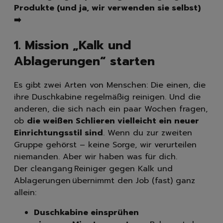
Handseifen
Produkte (und ja, wir verwenden sie selbst)
Handschuhe
➡️
Müllbeutel | Eimer
Haushaltspapier
1. Mission „Kalk und
Tücher | Schwämme | Bürste
Ablagerungen“ starten
Mikrofaser-Tücher
Schwämme | Schwammt
Es gibt zwei Arten von Menschen: Die einen, die
Feuchttücher
ihre Duschkabine regelmäßig reinigen. Und die
Bürsten
anderen, die sich nach ein paar Wochen fragen,
ob
die weißen Schlieren vielleicht ein neuer
Einrichtungsstil sind
. Wenn du zur zweiten
Gruppe gehörst – keine Sorge, wir verurteilen
niemanden. Aber wir haben was für dich.
Der cleangang Reiniger gegen Kalk und
Ablagerungen übernimmt den Job (fast) ganz
allein:
Duschkabine einsprühen