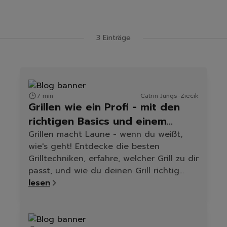
Latest Blog Posts
3 Einträge
7 min
Catrin Jungs-Ziecik
Grillen wie ein Profi - mit den
richtigen Basics und einem
sauberen Grill
Grillen macht Laune - wenn du weißt,
wie's geht! Entdecke die besten
Grilltechniken, erfahre, welcher Grill zu dir
passt, und wie du deinen Grill richtig
reinigst – mit Produkttipps von
lesen
cleangang.