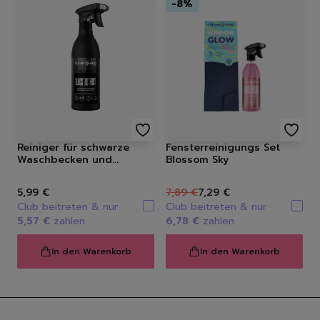
-
8
%
Reiniger für schwarze
Fensterreinigungs Set
Waschbecken und
Blossom Sky
Armaturen, 500 ml
5,99 €
7,89 €
7,29 €
Club beitreten & nur
Club beitreten & nur
5,57 €
zahlen
6,78 €
zahlen
In den Warenkorb
In den Warenkorb