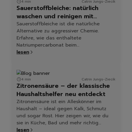
4 min
Catrin Jungs-Ziecik
Sauerstoffbleiche: natürlich
waschen und reinigen mit
Natriumpercarbonat
Sauerstoffbleiche ist die natürliche
Alternative zu aggressiver Chemie.
Erfahre, wie das enthaltete
Natriumpercarbonat beim
Wäschewaschen, Fleckenentfernen und
lesen
Reinigen hilft – für ein sauberes Zuhause
ohne Kompromisse.
4 min
Catrin Jungs-Ziecik
Zitronensäure – der klassische
Haushaltshelfer neu entdeckt
Zitronensäure ist ein Alleskönner im
Haushalt – ideal gegen Kalk, Schmutz
und sogar Rost. Hier zeigen wir, wie du
sie in Küche, Bad und mehr richtig
einsetzt.
lesen